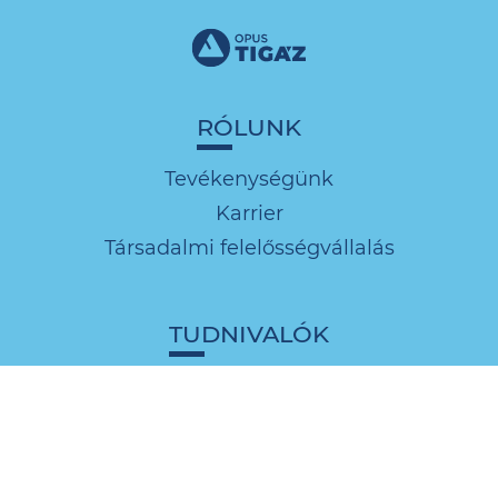
RÓLUNK
Tevékenységünk
Karrier
Társadalmi felelősségvállalás
TUDNIVALÓK
Ügyfélszolgálati tájékoztatók
Közszolgálati információk
Díjak és díjkalkulátor
Dokumentumok