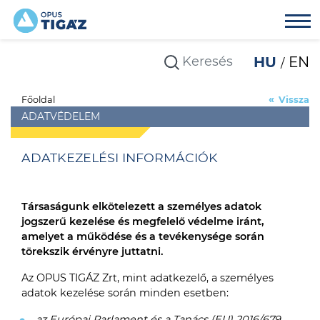
HU
EN
Főoldal
Vissza
ADATVÉDELEM
ADATKEZELÉSI INFORMÁCIÓK
Társaságunk elkötelezett a személyes adatok
jogszerű kezelése és megfelelő védelme iránt,
amelyet a működése és a tevékenysége során
törekszik érvényre juttatni.
Az OPUS TIGÁZ Zrt, mint adatkezelő, a személyes
adatok kezelése során minden esetben:
az Európai Parlament és a Tanács (EU) 2016/679