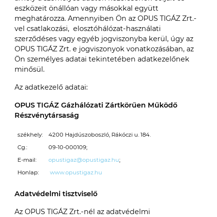
eszközeit önállóan vagy másokkal együtt
meghatározza. Amennyiben Ön az OPUS TIGÁZ Zrt.-
vel csatlakozási, elosztóhálózat-használati
szerződéses vagy egyéb jogviszonyba kerül, úgy az
OPUS TIGÁZ Zrt. e jogviszonyok vonatkozásában, az
Ön személyes adatai tekintetében adatkezelőnek
minősül.
Az adatkezelő adatai:
OPUS TIGÁZ Gázhálózati Zártkörűen Működő
Részvénytársaság
székhely:
4200 Hajdúszoboszló, Rákóczi u. 184.
Cg.:
09-10-000109;
E-mail:
opustigaz@opustigaz.hu
;
Honlap:
www.opustigaz.hu
Adatvédelmi tisztviselő
Az OPUS TIGÁZ Zrt.-nél az adatvédelmi