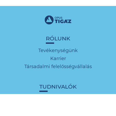
RÓLUNK
Tevékenységünk
Karrier
Társadalmi felelősségvállalás
TUDNIVALÓK
Ügyfélszolgálati tájékoztatók
Közszolgálati információk
Díjak és díjkalkulátor