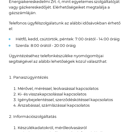
Energiakereskedelmi Zrt.-t, mint egyetemes szolgáltatóját
vagy gázkereskedőjét. Elérhetőségeiket megtalálja a
gázszámláján.
Telefonos ügyfélszolgálatunk az alábbi idősávokban érhető
el:
Hétfő, kedd, csütörtök, péntek: 7:00 órától - 14:00 óráig
Szerda: 8:00 órától - 20:00 óráig
Ügyintézéséhez telefonkészüléke nyomógombjai
segítségével az alábbi lehetőségek közül választhat:
Panaszügyintézés
Mérővel, méréssel, leolvasással kapcsolatos
Ki- és visszakapcsolással kapcsolatos
Igénybejelentéssel, szerződéskötéssel kapcsolatos
Árszabással, számlázással kapcsolatos
Információszolgáltatás
Készülékadatokról, mérőleolvasásról