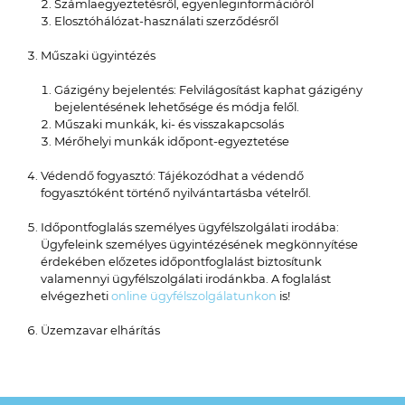
Számlaegyeztetésről, egyenleginformációról
Elosztóhálózat-használati szerződésről
Műszaki ügyintézés
Gázigény bejelentés: Felvilágosítást kaphat gázigény
bejelentésének lehetősége és módja felől.
Műszaki munkák, ki- és visszakapcsolás
Mérőhelyi munkák időpont-egyeztetése
Védendő fogyasztó: Tájékozódhat a védendő
fogyasztóként történő nyilvántartásba vételről.
Időpontfoglalás személyes ügyfélszolgálati irodába:
Ügyfeleink személyes ügyintézésének megkönnyítése
érdekében előzetes időpontfoglalást biztosítunk
valamennyi ügyfélszolgálati irodánkba. A foglalást
elvégezheti
online ügyfélszolgálatunkon
is!
Üzemzavar elhárítás