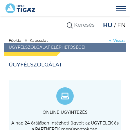
HU
EN
Főoldal
Kapcsolat
Vissza
ÜGYFÉLSZOLGÁLAT ELÉRHETŐSÉGEI
ÜGYFÉLSZOLGÁLAT
ONLINE ÜGYINTÉZÉS
A nap 24 órájában intézheti ügyeit az
ÜGYFELEK
és
a
PARTNEREK
menüpontokban.