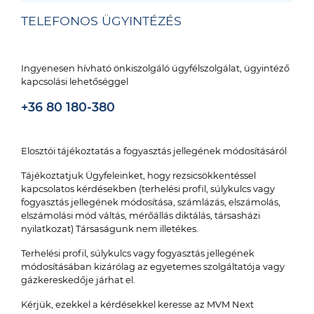
TELEFONOS ÜGYINTÉZÉS
Ingyenesen hívható önkiszolgáló ügyfélszolgálat, ügyintéző
kapcsolási lehetőséggel
+36 80 180-380
Elosztói tájékoztatás a fogyasztás jellegének módosításáról
Tájékoztatjuk Ügyfeleinket, hogy rezsicsökkentéssel
kapcsolatos kérdésekben (terhelési profil, súlykulcs vagy
fogyasztás jellegének módosítása, számlázás, elszámolás,
elszámolási mód váltás, mérőállás diktálás, társasházi
nyilatkozat) Társaságunk nem illetékes.
Terhelési profil, súlykulcs vagy fogyasztás jellegének
módosításában kizárólag az egyetemes szolgáltatója vagy
gázkereskedője járhat el.
Kérjük, ezekkel a kérdésekkel keresse az MVM Next