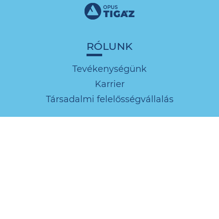
RÓLUNK
Tevékenységünk
Karrier
Társadalmi felelősségvállalás
TUDNIVALÓK
Ügyfélszolgálati tájékoztatók
Közszolgálati információk
Díjak és díjkalkulátor
Dokumentumok