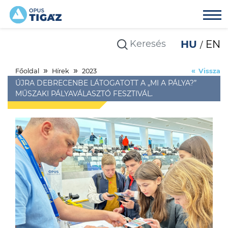
HU
EN
Főoldal
Hírek
2023
Vissza
ÚJRA DEBRECENBE LÁTOGATOTT A „MI A PÁLYA?”
MŰSZAKI PÁLYAVÁLASZTÓ FESZTIVÁL.