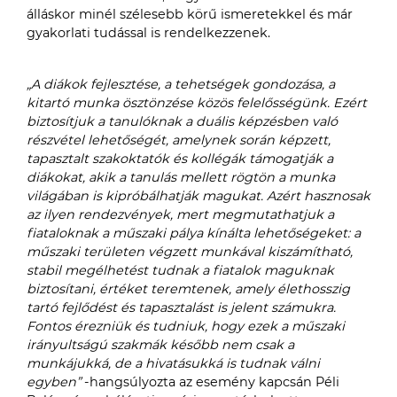
álláskor minél szélesebb körű ismeretekkel és már
gyakorlati tudással is rendelkezzenek.
„A diákok fejlesztése, a tehetségek gondozása, a
kitartó munka ösztönzése közös felelősségünk. Ezért
biztosítjuk a tanulóknak a duális képzésben való
részvétel lehetőségét, amelynek során képzett,
tapasztalt szakoktatók és kollégák támogatják a
diákokat, akik a tanulás mellett rögtön a munka
világában is kipróbálhatják magukat. Azért hasznosak
az ilyen rendezvények, mert megmutathatjuk a
fiataloknak a műszaki pálya kínálta lehetőségeket: a
műszaki területen végzett munkával kiszámítható,
stabil megélhetést tudnak a fiatalok maguknak
biztosítani, értéket teremtenek, amely élethosszig
tartó fejlődést és tapasztalást is jelent számukra.
Fontos érezniük és tudniuk, hogy ezek a műszaki
irányultságú szakmák később nem csak a
munkájukká, de a hivatásukká is tudnak válni
egyben”
-hangsúlyozta az esemény kapcsán Péli