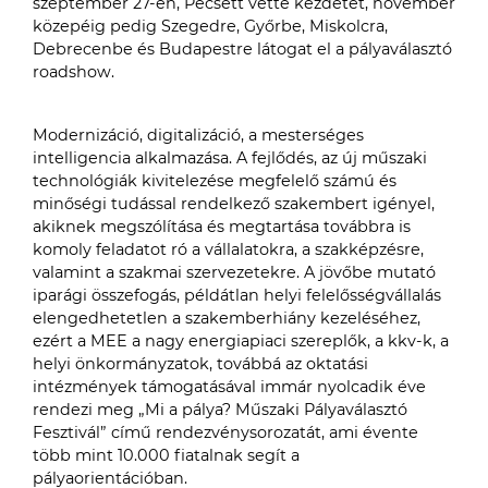
szeptember 27-én, Pécsett vette kezdetét, november
közepéig pedig Szegedre, Győrbe, Miskolcra,
Debrecenbe és Budapestre látogat el a pályaválasztó
roadshow.
Modernizáció, digitalizáció, a mesterséges
intelligencia alkalmazása. A fejlődés, az új műszaki
technológiák kivitelezése megfelelő számú és
minőségi tudással rendelkező szakembert igényel,
akiknek megszólítása és megtartása továbbra is
komoly feladatot ró a vállalatokra, a szakképzésre,
valamint a szakmai szervezetekre. A jövőbe mutató
iparági összefogás, példátlan helyi felelősségvállalás
elengedhetetlen a szakemberhiány kezeléséhez,
ezért a MEE a nagy energiapiaci szereplők, a kkv-k, a
helyi önkormányzatok, továbbá az oktatási
intézmények támogatásával immár nyolcadik éve
rendezi meg „Mi a pálya? Műszaki Pályaválasztó
Fesztivál” című rendezvénysorozatát, ami évente
több mint 10.000 fiatalnak segít a
pályaorientációban.