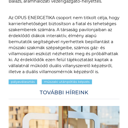
Balázs, áramhálózati vezérigazgató-helyettes.
Az OPUS ENERGETIKA csoport nem titkolt célja, hogy
karrierlehetőséget biztosítson a fiatal és tehetséges
szakemberek számára. A társaság pavilonjaiban az
érdeklődő diákok interaktív, élmény alapú
bemutatók segítségével nyerhettek bepillantást a
műszaki szakmák szépségeibe, számos gáz- és
villamosipari eszközt nézhettek meg és próbálhattak
ki. Az érdeklődők ezen felül tájékoztatást kaptak a
vállalatnál működő duális villanyszerelő képzésről,
illetve a duális villamosmérnök képzésről is.
pályaválasztás
műszaki utánpótlás képzés
TOVÁBBI HÍREINK