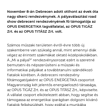
November 8-án Debrecen adott otthont az évek óta
nagy sikerű rendezvénynek. A pályaválasztási road
show debreceni rendezvényének fő támogatója az
OPUS ENERGETIKA tagvállalatai, az OPUS TIGÁZ
Zrt. és az OPUS TITÁSZ Zrt. volt.
Számos műszaki területen évről-évre több új
szakemberre van szükség annál, mint amennyi diák
végez az érintett szakmákat oktató középiskolákban.
A „Mi a pálya?” rendezvénysorozat ezért is szeretné
bemutatni és népszerűsíteni a műszaki és
informatikai pályákat a továbbtanulni szándékozó
fiatalok körében. A debreceni rendezvény
főtámogatójaként az OPUS ENERGETIKA csoportot
Magyarország két jelentős energiaelosztó társasága,
az OPUS TIGÁZ Zrt. és az OPUS TITÁSZ Zrt., képviselte.
A vállalat csoport elkötelezett abban, hogy segítse és
támogassa az energetikai iparágban dolgozni kívánó
fiatalok felkészülését, hogy ezáltal a munkába