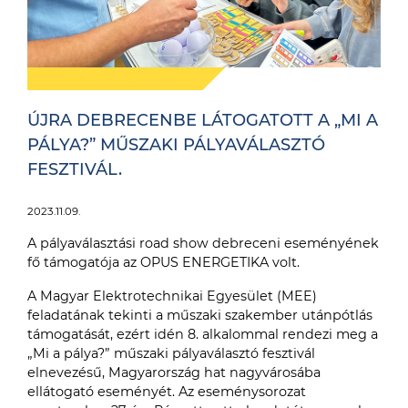
ÚJRA DEBRECENBE LÁTOGATOTT A „MI A
PÁLYA?” MŰSZAKI PÁLYAVÁLASZTÓ
FESZTIVÁL.
2023.11.09.
A pályaválasztási road show debreceni eseményének
fő támogatója az OPUS ENERGETIKA volt.
A Magyar Elektrotechnikai Egyesület (MEE)
feladatának tekinti a műszaki szakember utánpótlás
támogatását, ezért idén 8. alkalommal rendezi meg a
„Mi a pálya?” műszaki pályaválasztó fesztivál
elnevezésű, Magyarország hat nagyvárosába
ellátogató eseményét. Az eseménysorozat