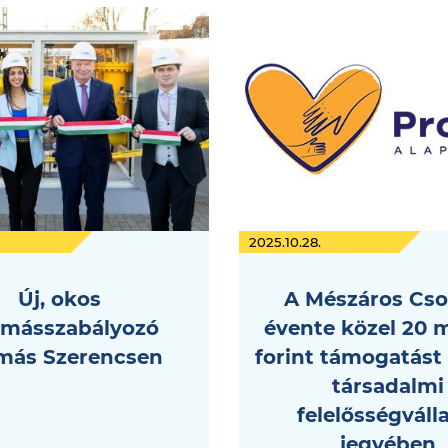
2025.10.28.
Új, okos
A Mészáros Cso
másszabályozó
évente közel 20 m
omás Szerencsen
forint támogatást 
társadalmi
felelősségváll
jegyében