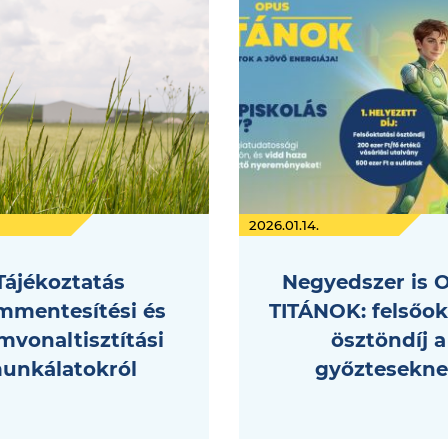
2026.01.14.
Tájékoztatás
Negyedszer is 
mmentesítési és
TITÁNOK: felsőok
vonaltisztítási
ösztöndíj a
unkálatokról
győztesekn