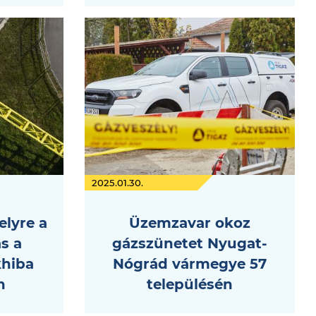
2025.01.30.
elyre a
Üzemzavar okoz
s a
gázszünetet Nyugat-
khiba
Nógrád vármegye 57
n
településén