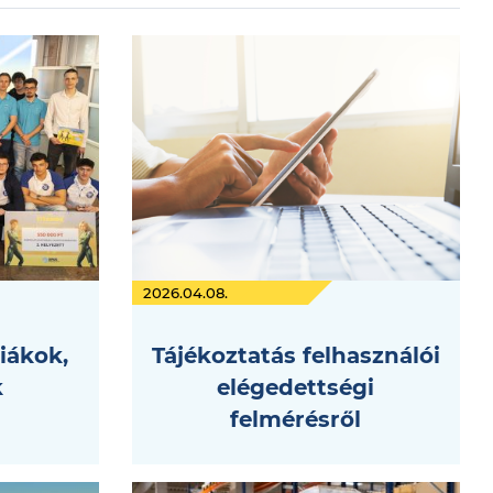
2026.04.08.
iákok,
Tájékoztatás felhasználói
k
elégedettségi
felmérésről