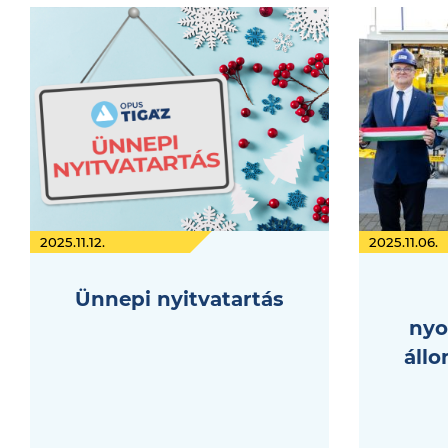
2025.11.12.
2025.11.06.
Ünnepi nyitvatartás
nyo
áll