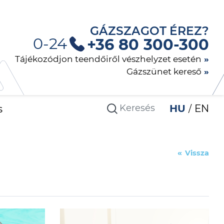
GÁZSZAGOT ÉREZ?
0-24
+36 80 300-300
Tájékozódjon teendőiről vészhelyzet esetén
Gázszünet kereső
s
HU
EN
Vissza