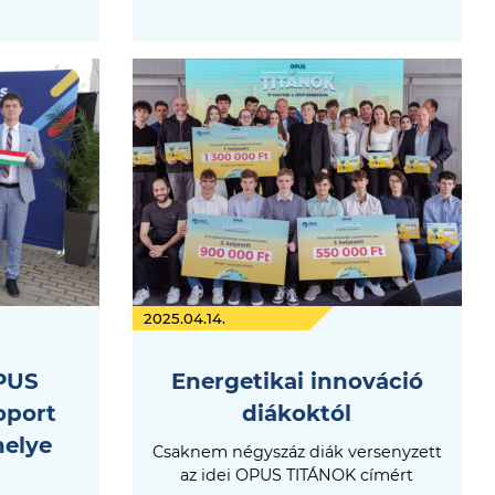
2025.04.14.
PUS
Energetikai innováció
oport
diákoktól
helye
Csaknem négyszáz diák versenyzett
az idei OPUS TITÁNOK címért