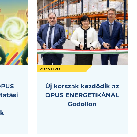
2025.11.20.
OPUS
Új korszak kezdődik az
tatási
OPUS ENERGETIKÁNÁL
Gödöllőn
ek