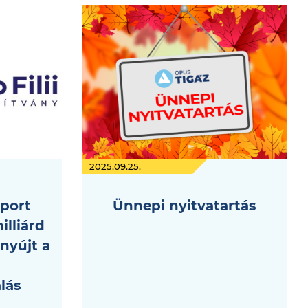
2025.09.25.
port
Ünnepi nyitvatartás
illiárd
nyújt a
alás