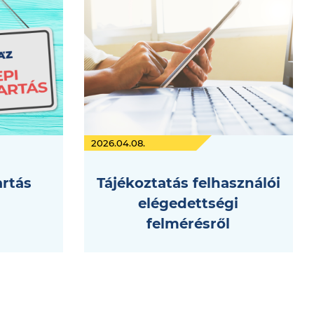
2026.04.08.
artás
Tájékoztatás felhasználói
elégedettségi
felmérésről