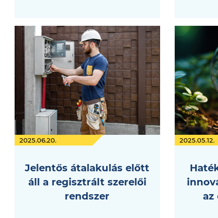
2025.06.20.
2025.05.12.
Jelentős átalakulás előtt
Haték
áll a regisztrált szerelői
innov
rendszer
az