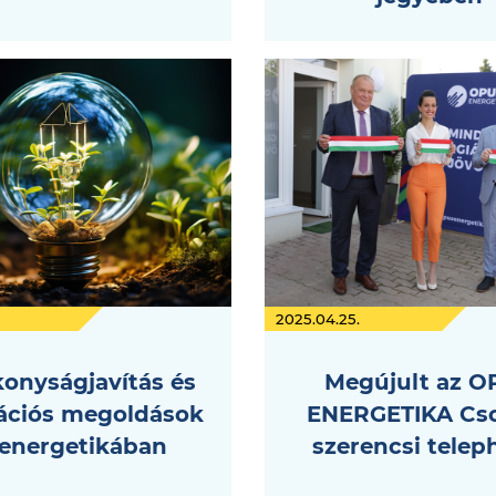
2025.04.25.
onyságjavítás és
Megújult az O
ációs megoldások
ENERGETIKA Cs
 energetikában
szerencsi telep