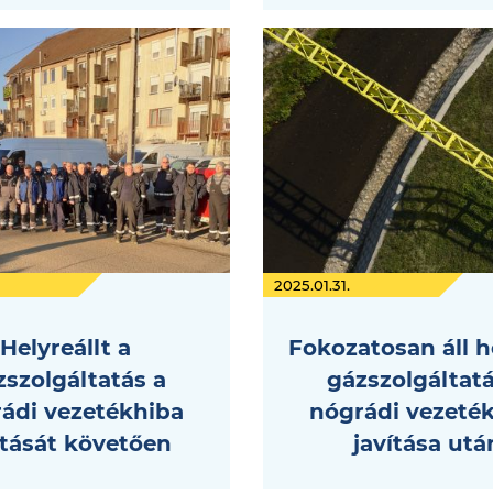
2025.01.31.
Helyreállt a
Fokozatosan áll h
zszolgáltatás a
gázszolgáltatá
ádi vezetékhiba
nógrádi vezeté
ítását követően
javítása utá