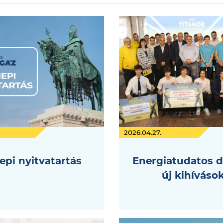
2026.04.27.
pi nyitvatartás
Energiatudatos d
új kihíváso