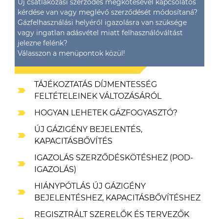
Új csatlakozási szerződés megkötésével kapcsolatos
kérdése van vagy meglévő szerződését módosítaná?
Gázfelhasználási helyéről igazolásra van szüksége
vagy ingatlan adásvétel miatt felhasználóváltást
jelezne felénk?
Válasszon a menüpontok közül!
TÁJÉKOZTATÁS DÍJMENTESSÉG
FELTÉTELEINEK VÁLTOZÁSÁRÓL
HOGYAN LEHETEK GÁZFOGYASZTÓ?
ÚJ GÁZIGÉNY BEJELENTÉS,
KAPACITÁSBŐVÍTÉS
IGAZOLÁS SZERZŐDÉSKÖTÉSHEZ (POD-
IGAZOLÁS)
HIÁNYPÓTLÁS ÚJ GÁZIGÉNY
BEJELENTÉSHEZ, KAPACITÁSBŐVÍTÉSHEZ
REGISZTRÁLT SZERELŐK ÉS TERVEZŐK