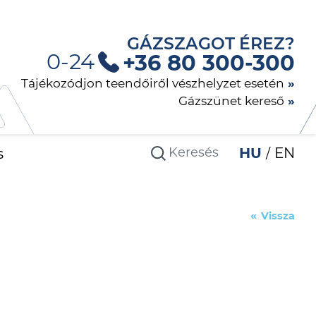
GÁZSZAGOT ÉREZ?
0-24
+36 80 300-300
Tájékozódjon teendőiről vészhelyzet esetén
Gázszünet kereső
s
HU
EN
Vissza