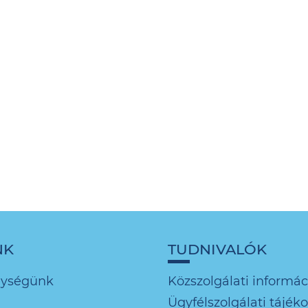
NK
TUDNIVALÓK
nységünk
Közszolgálati informác
Ügyfélszolgálati tájék