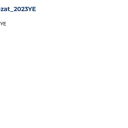
ozat_2023YE
3YE