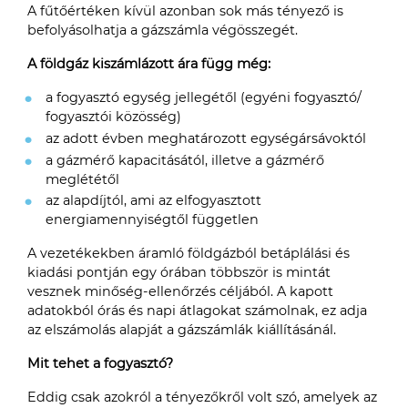
A fűtőértéken kívül azonban sok más tényező is
befolyásolhatja a gázszámla végösszegét.
A földgáz kiszámlázott ára függ még:
a fogyasztó egység jellegétől (egyéni fogyasztó/
fogyasztói közösség)
az adott évben meghatározott egységársávoktól
a gázmérő kapacitásától, illetve a gázmérő
meglététől
az alapdíjtól, ami az elfogyasztott
energiamennyiségtől független
A vezetékekben áramló földgázból betáplálási és
kiadási pontján egy órában többször is mintát
vesznek minőség-ellenőrzés céljából. A kapott
adatokból órás és napi átlagokat számolnak, ez adja
az elszámolás alapját a gázszámlák kiállításánál.
Mit tehet a fogyasztó?
Eddig csak azokról a tényezőkről volt szó, amelyek az