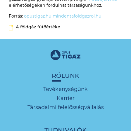
elérhetőségeken fordulhat társaságunkhoz.
Forrás:
opustigaz.hu
mindentafoldgazrol.hu
A földgáz fűtőértéke
RÓLUNK
Tevékenységünk
Karrier
Társadalmi felelősségvállalás
TUDNIVALÓK