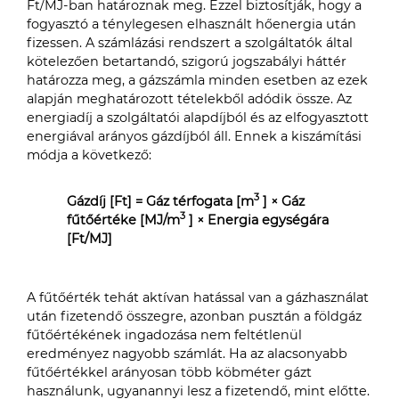
Ft/MJ-ban határoznak meg. Ezzel biztosítják, hogy a
fogyasztó a ténylegesen elhasznált hőenergia után
fizessen. A számlázási rendszert a szolgáltatók által
kötelezően betartandó, szigorú jogszabályi háttér
határozza meg, a gázszámla minden esetben az ezek
alapján meghatározott tételekből adódik össze. Az
energiadíj a szolgáltatói alapdíjból és az elfogyasztott
energiával arányos gázdíjból áll. Ennek a kiszámítási
módja a következő:
3
Gázdíj [Ft] = Gáz térfogata [m
] × Gáz
3
fűtőértéke [MJ/m
] × Energia egységára
[Ft/MJ]
A fűtőérték tehát aktívan hatással van a gázhasználat
után fizetendő összegre, azonban pusztán a földgáz
fűtőértékének ingadozása nem feltétlenül
eredményez nagyobb számlát. Ha az alacsonyabb
fűtőértékkel arányosan több köbméter gázt
használunk, ugyanannyi lesz a fizetendő, mint előtte.