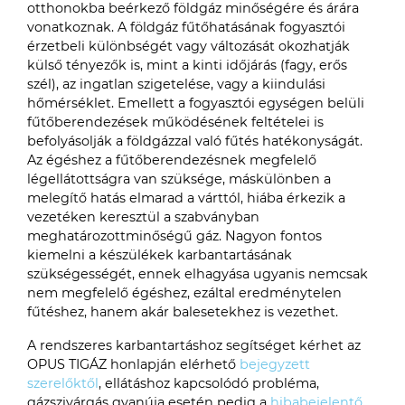
otthonokba beérkező földgáz minőségére és árára
vonatkoznak. A földgáz fűtőhatásának fogyasztói
érzetbeli különbségét vagy változását okozhatják
külső tényezők is, mint a kinti időjárás (fagy, erős
szél), az ingatlan szigetelése, vagy a kiindulási
hőmérséklet. Emellett a fogyasztói egységen belüli
fűtőberendezések működésének feltételei is
befolyásolják a földgázzal való fűtés hatékonyságát.
Az égéshez a fűtőberendezésnek megfelelő
légellátottságra van szüksége, máskülönben a
melegítő hatás elmarad a várttól, hiába érkezik a
vezetéken keresztül a szabványban
meghatározottminőségű gáz. Nagyon fontos
kiemelni a készülékek karbantartásának
szükségességét, ennek elhagyása ugyanis nemcsak
nem megfelelő égéshez, ezáltal eredménytelen
fűtéshez, hanem akár balesetekhez is vezethet.
A rendszeres karbantartáshoz segítséget kérhet az
OPUS TIGÁZ honlapján elérhető
bejegyzett
szerelőktől
, ellátáshoz kapcsolódó probléma,
gázszivárgás gyanúja esetén pedig a
hibabejelentő