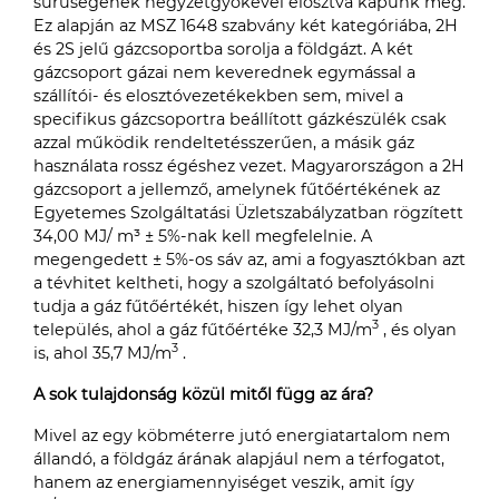
sűrűségének négyzetgyökével elosztva kapunk meg.
Ez alapján az MSZ 1648 szabvány két kategóriába, 2H
és 2S jelű gázcsoportba sorolja a földgázt. A két
gázcsoport gázai nem keverednek egymással a
szállítói- és elosztóvezetékekben sem, mivel a
specifikus gázcsoportra beállított gázkészülék csak
azzal működik rendeltetésszerűen, a másik gáz
használata rossz égéshez vezet. Magyarországon a 2H
gázcsoport a jellemző, amelynek fűtőértékének az
Egyetemes Szolgáltatási Üzletszabályzatban rögzített
34,00 MJ/ m³ ± 5%-nak kell megfelelnie. A
megengedett ± 5%-os sáv az, ami a fogyasztókban azt
a tévhitet keltheti, hogy a szolgáltató befolyásolni
tudja a gáz fűtőértékét, hiszen így lehet olyan
3
település, ahol a gáz fűtőértéke 32,3 MJ/m
, és olyan
3
is, ahol 35,7 MJ/m
.
A sok tulajdonság közül mitől függ az ára?
Mivel az egy köbméterre jutó energiatartalom nem
állandó, a földgáz árának alapjául nem a térfogatot,
hanem az energiamennyiséget veszik, amit így