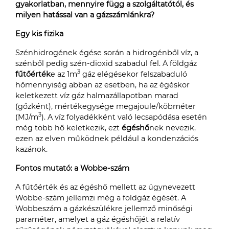
gyakorlatban, mennyire függ a szolgáltatótól, és
milyen hatással van a gázszámlánkra?
Egy kis fizika
Szénhidrogének égése során a hidrogénből víz, a
szénből pedig szén-dioxid szabadul fel. A földgáz
3
fűtőérték
e az 1m
gáz elégésekor felszabaduló
hőmennyiség abban az esetben, ha az égéskor
keletkezett víz gáz halmazállapotban marad
(gőzként), mértékegysége megajoule/köbméter
3
(MJ/m
). A víz folyadékként való lecsapódása esetén
még több hő keletkezik, ezt
égéshő
nek nevezik,
ezen az elven működnek például a kondenzációs
kazánok.
Fontos mutató: a Wobbe-szám
A fűtőérték és az égéshő mellett az úgynevezett
Wobbe-szám jellemzi még a földgáz égését. A
Wobbeszám a gázkészülékre jellemző minőségi
paraméter, amelyet a gáz égéshőjét a relatív