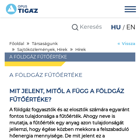
HU
EN
Főoldal
Társaságunk
Vissza
Sajtóközlemények, Hírek
Hírek
A FÖLDGÁZ FŰTŐÉRTÉKE
A FÖLDGÁZ FŰTŐÉRTÉKE
MIT JELENT, MITŐL A FÜGG A FÖLDGÁZ
FŰTŐÉRTÉKE?
A földgáz fogyasztók és az elosztók számára egyaránt
fontos tulajdonsága a fűtőérték. Ahogy neve is
mutatja, a fűtőérték egy anyag azon tulajdonságát
jellemzi, hogy égése közben mekkora a felszabaduló
hőenergia mennyisége. De mit jelent ez a