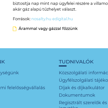
biztosítja nap mint nap ügyfelei részére a villam
akár gáz alapú tűzhelyet választ.
Források:
nosalty.hu
edigital.hu
Árammal vagy gázzal főzzünk
NK
TUDNIVALÓK
nységünk
Közszolgálati informác
Ügyfélszolgálati tájék
mi felelősségvállalás
Díjak és díjkalkulátor
Dokumentumok
Regisztrált szerelők és