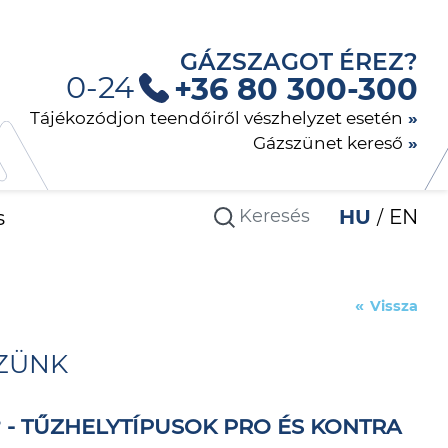
GÁZSZAGOT ÉREZ?
0-24
+36 80 300-300
Tájékozódjon teendőiről vészhelyzet esetén
Gázszünet kereső
s
HU
EN
Vissza
ZÜNK
- TŰZHELYTÍPUSOK PRO ÉS KONTRA