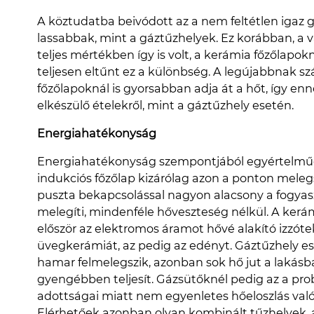
A köztudatba beivódott az a nem feltétlen igaz 
lassabbak, mint a gáztűzhelyek. Ez korábban, a v
teljes mértékben így is volt, a kerámia főzőlapo
teljesen eltűnt ez a különbség. A legújabbnak 
főzőlapoknál is gyorsabban adja át a hőt, így e
elkészülő ételekről, mint a gáztűzhely esetén.
Energiahatékonyság
Energiahatékonyság szempontjából egyértelműen 
indukciós főzőlap kizárólag azon a ponton meleg
puszta bekapcsolással nagyon alacsony a fogyasz
melegíti, mindenféle hőveszteség nélkül. A ker
először az elektromos áramot hővé alakító izzóte
üvegkerámiát, az pedig az edényt. Gáztűzhely es
hamar felmelegszik, azonban sok hő jut a lakás
gyengébben teljesít. Gázsütőknél pedig az a prob
adottságai miatt nem egyenletes hőeloszlás való
Elérhetőek azonban olyan kombinált tűzhelyek, 