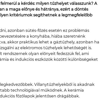
én felmerül a kérdés: milyen tűzhelyet válasszunk? A
 a maga előnye és hátránya, ezért a döntés
ilyen kritériumok segíthetnek a legmegfelelőbb
ni, azonban sütés-főzés esetén ez problémás
 bevezetésére a konyhába, hiába szeretnénk
ítva, akkor praktikus lehet a gáztűzhely, azonban ha
sgálni az elektromos tűzhelyek lehetőségét is.
 rendszernek olyan előnyeit fedezzük fel, ami
kerámia és indukciós eszközök közötti különbségeket
legkedvezőbbek. Villanytűzhelyekből is akadnak
ultabb technológiával működnek. A kerámia
indukciós főzőlapok jelentősen drágábbak.