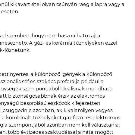
lenül kikavart étel olyan csúnyán ráég a lapra vagy a
 esetén.
vel szemben, hogy nem használható rajta
gnesezhető. A gáz- és kerámia tűzhelyeken ezzel
-főzhetünk.
ített nyertes, a különböző igények a különböző
zionális séf és szakács preferálja például a
egységek szempontjából ideálisnak mondható.
tt biztonságosabbnak érzik az elektromos
onyságú besorolású eszközök kifejezetten
ll csüggednie azonban, akik valamilyen vegyes
i a kombinált tűzhelyeket gáz főző- és elektromos
ergia szempontjából azonban nem kell választania;
n, több évtizedes szaktudással a háta mögött