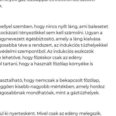
k.
llyel szemben, hogy nincs nyílt láng, ami balesetet
 kockázati tényezőkkel sem kell számolni. Ugyan a
ynevezett égésbiztosító, amely a láng kialvása
ágosabbá téve a rendszert, az indukciós tűzhelyekkel
édelmi szempontból. Az indukciós eszközök
 lehetővé, hogy főzéskor csak az edény
 tartani, hogy a használt főzőlap környéke is
asztalható, hogy nemcsak a bekapcsolt főzőlap,
függően kisebb-nagyobb mértékben, amely hordoz
ágosabbnak mondhatóak, mint a gáztűzhelyek.
ül ki nyertesként. Mivel csak az edény melegszik,