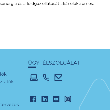
osenergia és a földgáz ellátását akár elektromos,
ÜGYFÉLSZOLGÁLAT
iók
oztatók
 tervezők