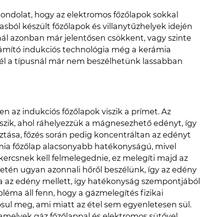
gondolat, hogy az elektromos főzőlapok sokkal
asból készült főzőlapok és villanytűzhelyek idején
knál azonban már jelentősen csökkent, vagy szinte
számító indukciós technológia még a kerámia
nnél a típusnál már nem beszélhetünk lassabban
az indukciós főzőlapok viszik a prímet. Az
szik, ahol ráhelyezzük a mágnesezhető edényt, így
tása, főzés során pedig koncentráltan az edényt
ámia főzőlap alacsonyabb hatékonyságú, mivel
kercsnek kell felmelegednie, ez melegíti majd az
etén ugyan azonnali hőről beszélünk, így az edény
ba az edény mellett, így hatékonyság szempontjából
léma áll fenn, hogy a gázmelegítés fizikai
sul meg, ami miatt az étel sem egyenletesen sül.
amelyek gáz főzőlappal és elektromos sütővel