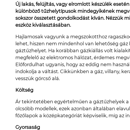
Új lakás, felújítás, vagy elromlott készülék eset
különböző tűzhelytípusok mindegyikének megvan
sokszor összetett gondolkodást kíván. Nézzük m
eszköz kiválasztásában.
Hajlamosak vagyunk a megszokotthoz ragaszkod
lehet, hiszen nem mindenhol van lehetőség gáz
gáztűzhelyet. Ha korábban gázkiállás volt kialak
megfelelő az elektromos hálózat, érdemes megviz
Előfordulhat ugyanis, hogy az eddig nem használt
indokolja a váltást. Cikkünkben a gáz, villany, 
vesszük górcső alá.
Költség
Ár tekintetében egyértelműen a gáztűzhelyek a 
olcsóbb modellek, ezek azonban általában elav
főzőlapok a középkategóriát képviselik, míg az 
Gyorsaság