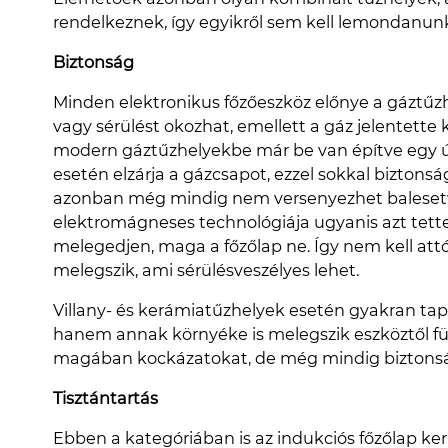
rendelkeznek, így egyikről sem kell lemondanun
Biztonság
Minden elektronikus főzőeszköz előnye a gáztűzhe
vagy sérülést okozhat, emellett a gáz jelentette
modern gáztűzhelyekbe már be van építve egy úg
esetén elzárja a gázcsapot, ezzel sokkal biztons
azonban még mindig nem versenyezhet balesetv
elektromágneses technológiája ugyanis azt tette
melegedjen, maga a főzőlap ne. Így nem kell attól
melegszik, ami sérülésveszélyes lehet.
Villany- és kerámiatűzhelyek esetén gyakran tap
hanem annak környéke is melegszik eszköztől 
magában kockázatokat, de még mindig biztons
Tisztántartás
Ebben a kategóriában is az indukciós főzőlap ker