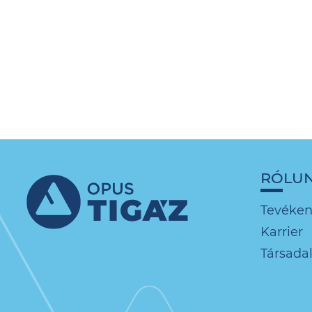
RÓLU
Tevéke
Karrier
Társadal