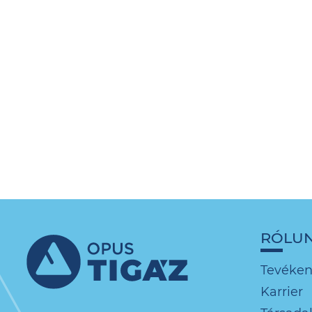
RÓLU
Tevéke
Karrier