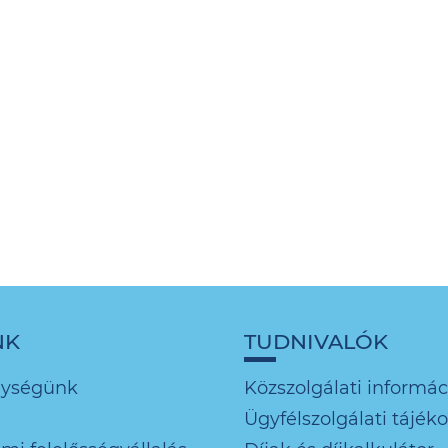
NK
TUDNIVALÓK
nységünk
Közszolgálati informác
Ügyfélszolgálati tájék