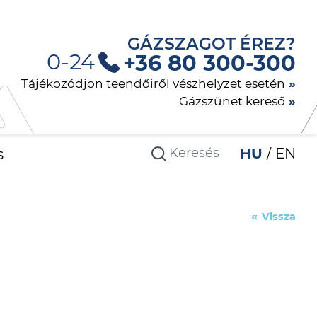
GÁZSZAGOT ÉREZ?
0-24
+36 80 300-300
Tájékozódjon teendőiről vészhelyzet esetén
Gázszünet kereső
s
HU
EN
Vissza