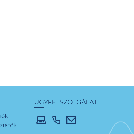
ÜGYFÉLSZOLGÁLAT
iók
oztatók