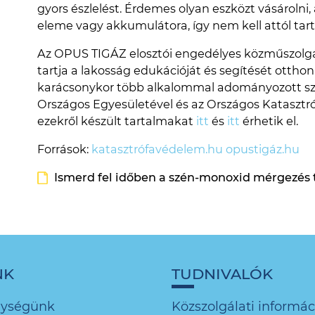
gyors észlelést. Érdemes olyan eszközt vásárolni,
eleme vagy akkumulátora, így nem kell attól ta
Az OPUS TIGÁZ elosztói engedélyes közműszolgál
tartja a lakosság edukációját és segítését ottho
karácsonykor több alkalommal adományozott sz
Országos Egyesületével és az Országos Katasztr
ezekről készült tartalmakat
itt
és
itt
érhetik el.
Források:
katasztrófavédelem.hu
opustigáz.hu
Ismerd fel időben a szén-monoxid mérgezés 
NK
TUDNIVALÓK
nységünk
Közszolgálati informác