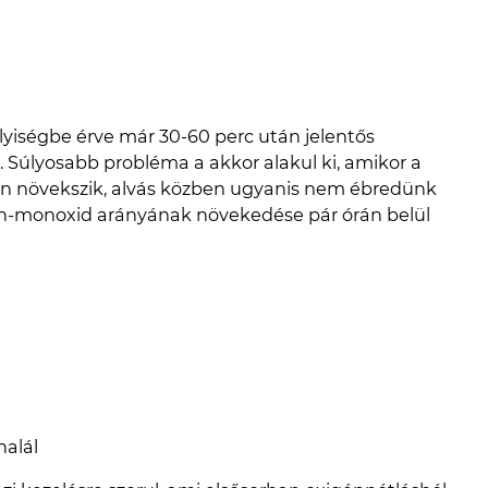
elyiségbe érve már 30-60 perc után jelentős
 Súlyosabb probléma a akkor alakul ki, amikor a
án növekszik, alvás közben ugyanis nem ébredünk
zén-monoxid arányának növekedése pár órán belül
halál