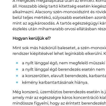
A mérgezés megállapítása után az érintett kórház
áll. Hosszabb ideig tartó kitettség esetén kiegés
alkalmazni. Alacsony szén-monoxidszint és rövid
belül teljes mértékű, súlyosabb esetekben azo
mint az agykárosodás. A tartós egészségügyi ká
észlelés után mihamarabb orvosi ellátásban rés
Hogyan kerüljük el?
Mint sok más házkörüli balesetet, a szén-monoxid
rendszer kiépítésével lehet leginkább elkerülni. 
a nyílt lánggal égő, nem megfelelő műszaki 
a nyílt lánggal égő berendezés esetén nem m
a korszerűtlen, elavult berendezés, karbanta
kémény karbantartásának hiánya.
Még korszerű, üzembiztos berendezés esetén is j
amely már az egészségre káros koncentráció kiala
mindössze figyelni, hogy az érintett berendezéshe