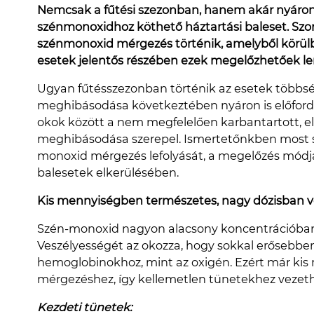
Nemcsak a fűtési szezonban, hanem akár nyáron 
szénmonoxidhoz köthető háztartási baleset. Szo
szénmonoxid mérgezés történik, amelyből körülb
esetek jelentős részében ezek megelőzhetőek l
Ugyan fűtésszezonban történik az esetek többsé
meghibásodása következtében nyáron is előford
okok között a nem megfelelően karbantartott, el
meghibásodása szerepel. Ismertetőnkben most so
monoxid mérgezés lefolyását, a megelőzés módjai
balesetek elkerülésében.
Kis mennyiségben természetes, nagy dózisban v
Szén-monoxid nagyon alacsony koncentrációban 
Veszélyességét az okozza, hogy sokkal erősebben 
hemoglobinokhoz, mint az oxigén. Ezért már kis
mérgezéshez, így kellemetlen tünetekhez vezeth
Kezdeti tünetek: