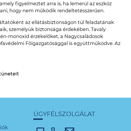
 amely figyelmeztet arra is, ha lemerül az eszköz
rtani, hogy nem működik rendeltetésszerűen.
tatóként az ellátásbiztonságon túl feladatának
naik, személyük biztonsága érdekében. Tavaly
én-monoxid érzékelőket, a Nagycsaládosok
ófavédelmi Főigazgatósággal is együttműködve. Az
tüneteit
ÜGYFÉLSZOLGÁLAT
iók