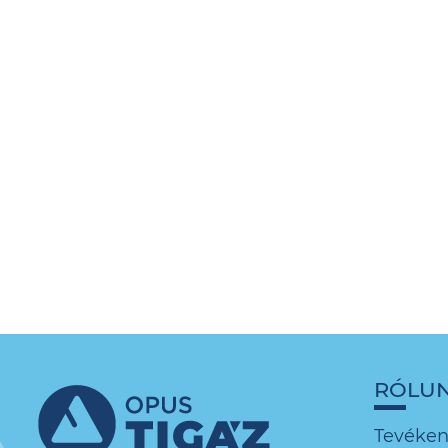
RÓLU
Tevéke