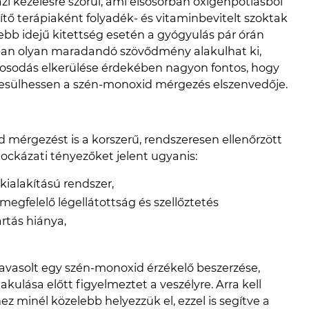
i kezelésre szorul, ami elsősorban oxigénpótlásból
zítő terápiaként folyadék- és vitaminbevitelt szoktak
ebb idejű kitettség esetén a gyógyulás pár órán
nban olyan maradandó szövődmény alakulhat ki,
rosodás elkerülése érdekében nagyon fontos, hogy
zesülhessen a szén-monoxid mérgezés elszenvedője.
 mérgezést is a korszerű, rendszeresen ellenőrzött
Kockázati tényezőket jelent ugyanis:
kialakítású rendszer,
egfelelő légellátottság és szellőztetés
rtás hiánya,
avasolt egy szén-monoxid érzékelő beszerzése,
kulása előtt figyelmeztet a veszélyre. Arra kell
z minél közelebb helyezzük el, ezzel is segítve a