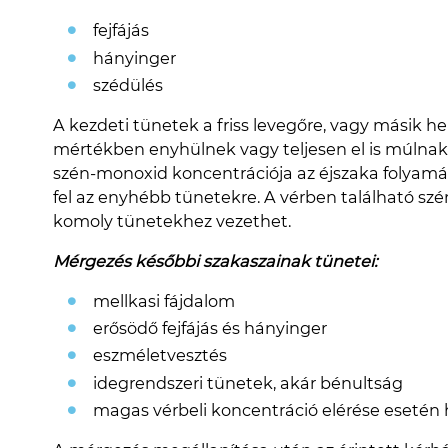
fejfájás
hányinger
szédülés
A kezdeti tünetek a friss levegőre, vagy másik h
mértékben enyhülnek vagy teljesen el is múlnak.
szén-monoxid koncentrációja az éjszaka folyam
fel az enyhébb tünetekre. A vérben található s
komoly tünetekhez vezethet.
Mérgezés későbbi szakaszainak tünetei:
mellkasi fájdalom
erősödő fejfájás és hányinger
eszméletvesztés
idegrendszeri tünetek, akár bénultság
magas vérbeli koncentráció elérése esetén 