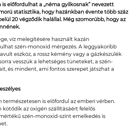
is előfordulhat a „néma gyilkosnak” nevezett
morú statisztika, hogy hazánkban évente több száz
elül 20 végződik halállal. Még szomorúbb, hogy az
ennének.
ge, víz melegítésére használt kazán
ulhat szén-monoxid mérgezés. A leggyakoribb
avult eszköz, a rossz kémény vagy a gázkészülék
rra vesszük a lehetséges tüneteket, a szén-
t, és mindent, ami fontos szerepet játszhat a
eszélyes
természetesen is előfordul az emberi vérben.
kötődik az oxigén szállításáért felelős
 mértékű szén-monoxid-szint emelkedés is
et.