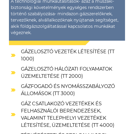
A technológiai munkautasítások- azaz a műszaki-
biztonsági követelmények egységes rendszerben
történő szabályozása- mindazon gázszerelőknek,
tervezőknek, alvállalkozóknak nyújtanak segítséget,
akik földgázszolgáltatással kapcsolatos munkákat
végeznek.
GÁZELOSZTÓ VEZETÉK LÉTESÍTÉSE (TT
1000)
GÁZELOSZTÓ HÁLÓZATI FOLYAMATOK
ÜZEMELTETÉSE (TT 2000)
GÁZFOGADÓ ÉS NYOMÁSSZABÁLYOZÓ
ÁLLOMÁSOK (TT 3000)
GÁZ CSATLAKOZÓ VEZETÉKEK ÉS
FELHASZNÁLÓI BERENDEZÉSEK,
VALAMINT TELEPHELYI VEZETÉKEK
LÉTESÍTÉSE, ÜZEMELTETÉSE (TT 4000)