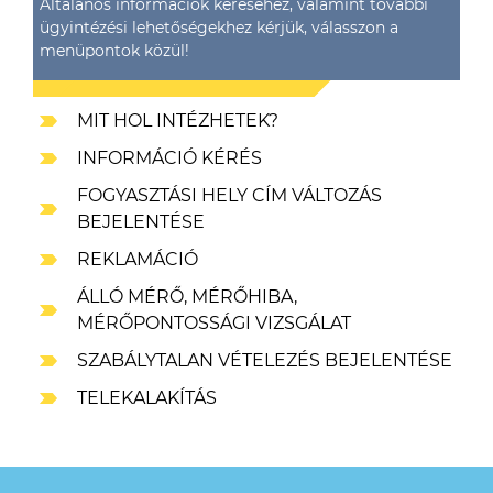
Általános információk kéréséhez, valamint további
ügyintézési lehetőségekhez kérjük, válasszon a
menüpontok közül!
MIT HOL INTÉZHETEK?
INFORMÁCIÓ KÉRÉS
FOGYASZTÁSI HELY CÍM VÁLTOZÁS
BEJELENTÉSE
REKLAMÁCIÓ
ÁLLÓ MÉRŐ, MÉRŐHIBA,
MÉRŐPONTOSSÁGI VIZSGÁLAT
SZABÁLYTALAN VÉTELEZÉS BEJELENTÉSE
TELEKALAKÍTÁS