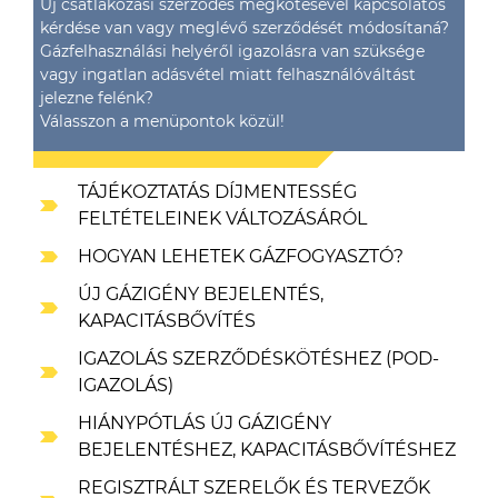
Új csatlakozási szerződés megkötésével kapcsolatos
kérdése van vagy meglévő szerződését módosítaná?
Gázfelhasználási helyéről igazolásra van szüksége
vagy ingatlan adásvétel miatt felhasználóváltást
jelezne felénk?
Válasszon a menüpontok közül!
TÁJÉKOZTATÁS DÍJMENTESSÉG
FELTÉTELEINEK VÁLTOZÁSÁRÓL
HOGYAN LEHETEK GÁZFOGYASZTÓ?
ÚJ GÁZIGÉNY BEJELENTÉS,
KAPACITÁSBŐVÍTÉS
IGAZOLÁS SZERZŐDÉSKÖTÉSHEZ (POD-
IGAZOLÁS)
HIÁNYPÓTLÁS ÚJ GÁZIGÉNY
BEJELENTÉSHEZ, KAPACITÁSBŐVÍTÉSHEZ
REGISZTRÁLT SZERELŐK ÉS TERVEZŐK