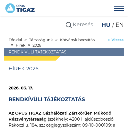
HU
EN
Főoldal
Társaságunk
Kötvénykibocsátás
Vissza
Hírek
2026
RENDKÍVÜLI TÁJÉKOZTATÁS
HÍREK 2026
2026. 03. 17.
RENDKÍVÜLI TÁJÉKOZTATÁS
Az OPUS TIGÁZ Gázhálózati Zártkörűen Működő
Részvénytársaság
(székhely: 4200 Hajdúszoboszló,
Rákóczi u. 184. sz.; cégjegyzékszám: 09-10-000109; a