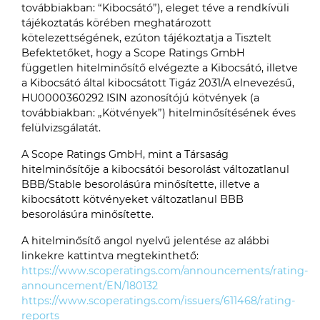
továbbiakban: “Kibocsátó”), eleget téve a rendkívüli
tájékoztatás körében meghatározott
kötelezettségének, ezúton tájékoztatja a Tisztelt
Befektetőket, hogy a Scope Ratings GmbH
független hitelminősítő elvégezte a Kibocsátó, illetve
a Kibocsátó által kibocsátott Tigáz 2031/A elnevezésű,
HU0000360292 ISIN azonosítójú kötvények (a
továbbiakban: „Kötvények”) hitelminősítésének éves
felülvizsgálatát.
A Scope Ratings GmbH, mint a Társaság
hitelminősítője a kibocsátói besorolást változatlanul
BBB/Stable besorolásúra minősítette, illetve a
kibocsátott kötvényeket változatlanul BBB
besorolásúra minősítette.
A hitelminősítő angol nyelvű jelentése az alábbi
linkekre kattintva megtekinthető:
https://www.scoperatings.com/announcements/rating-
announcement/EN/180132
https://www.scoperatings.com/issuers/611468/rating-
reports