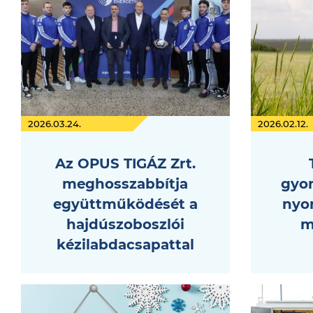
2026.03.24.
2026.02.12.
Az OPUS TIGÁZ Zrt.
meghosszabbítja
gyo
együttműködését a
nyom
hajdúszoboszlói
m
kézilabdacsapattal