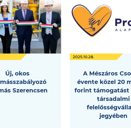
2025.10.28.
Új, okos
A Mészáros Cso
másszabályozó
évente közel 20 m
omás Szerencsen
forint támogatást 
társadalmi
felelősségváll
jegyében