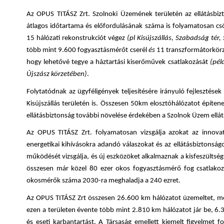
Az OPUS TITÁSZ Zrt. Szolnoki Üzemének területén az ellátásbiz
átlagos időtartama és előfordulásának száma is folyamatosan cs
15 hálózati rekonstrukciót végez
(pl Kisújszállás, Szabadság tér,
több mint 9.600 fogyasztásmérőt cserél
és
11 transzformátorkörz
hogy lehetővé tegye a háztartási kiserőművek csatlakozását
(pél
Újszász körzetében)
.
Folytatódnak az ügyféligények teljesítésére irányuló fejlesztése
Kisújszállás területén is. Összesen 50km elosztóhálózatot építen
ellátásbiztonság további növelése érdekében a Szolnok Üzem ellátá
Az OPUS TITÁSZ Zrt. folyamatosan vizsgálja azokat az innova
energetikai kihívásokra adandó válaszokat és az ellátásbiztonságo
működését vizsgálja, és új eszközöket alkalmaznak a kisfeszültsé
összesen már közel 80 ezer okos fogyasztásmérő fog csatlakozn
okosmérők száma 2030-ra meghaladja a 240 ezret.
Az OPUS TITÁSZ Zrt összesen 26.600 km hálózatot üzemeltet, mel
ezen a területen évente több mint 2.810 km hálózatot jár be, 6.
és eseti karbantartást. A Társaság emellett kiemelt figyelmet