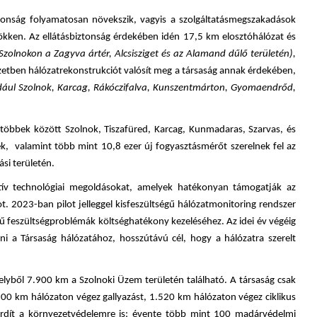
tonság folyamatosan növekszik, vagyis a szolgáltatásmegszakadások
ökken. Az ellátásbiztonság érdekében idén 17,5 km elosztóhálózat és
 Szolnokon a Zagyva ártér, Alcsisziget és az Alamand dűlő területén),
etben hálózatrekonstrukciót valósít meg a társaság annak érdekében,
dául Szolnok, Karcag, Rákóczifalva, Kunszentmárton, Gyomaendrőd,
k többek között Szolnok, Tiszafüred, Karcag, Kunmadaras, Szarvas, és
ek, valamint több mint 10,8 ezer új fogyasztásmérőt szerelnek fel az
si területén.
tív technológiai megoldásokat, amelyek hatékonyan támogatják az
t. 2023-ban pilot jelleggel kisfeszültségű hálózatmonitoring rendszer
gű feszültségproblémák költséghatékony kezeléséhez. Az idei év végéig
i a Társaság hálózatához, hosszútávú cél, hogy a hálózatra szerelt
yből 7.900 km a Szolnoki Üzem területén található. A társaság csak
300 km hálózaton végez gallyazást, 1.520 km hálózaton végez ciklikus
 fordít a környezetvédelemre is; évente több mint 100 madárvédelmi