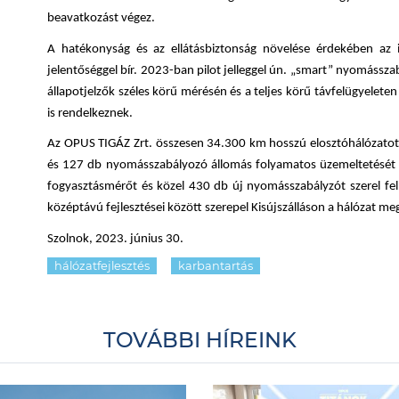
beavatkozást végez.
A hatékonyság és az ellátásbiztonság növelése érdekében az 
jelentőséggel bír. 2023-ban pilot jelleggel ún. „smart” nyomássza
állapotjelzők széles körű mérésén és a teljes körű távfelügyelet
is rendelkeznek.
Az OPUS TIGÁZ Zrt. összesen 34.300 km hosszú elosztóhálózatot
és 127 db nyomásszabályozó állomás folyamatos üzemeltetését v
fogyasztásmérőt és közel 430 db új nyomásszabályzót szerel fel
középtávú fejlesztései között szerepel Kisújszálláson a hálózat meg
Szolnok, 2023. június 30.
hálózatfejlesztés
karbantartás
TOVÁBBI HÍREINK