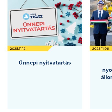
2025.11.12.
2025.11.06.
Ünnepi nyitvatartás
nyo
áll