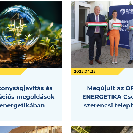
2025.04.25.
onyságjavítás és
Megújult az O
ációs megoldások
ENERGETIKA Cs
 energetikában
szerencsi telep