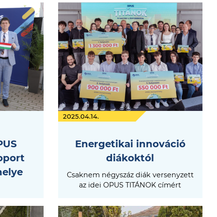
2025.04.14.
PUS
Energetikai innováció
oport
diákoktól
helye
Csaknem négyszáz diák versenyzett
az idei OPUS TITÁNOK címért