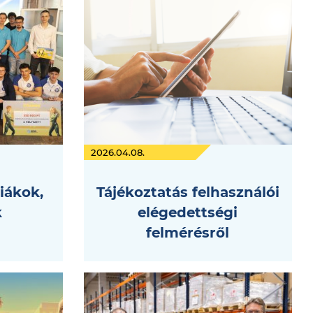
2026.04.08.
iákok,
Tájékoztatás felhasználói
k
elégedettségi
felmérésről