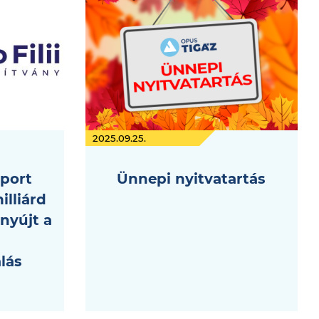
2025.09.25.
port
Ünnepi nyitvatartás
illiárd
nyújt a
alás