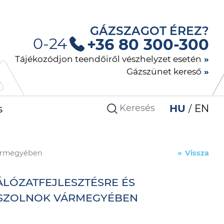
GÁZSZAGOT ÉREZ?
0-24
+36 80 300-300
Tájékozódjon teendőiről vészhelyzet esetén
Gázszünet kereső
s
HU
EN
 vármegyében
Vissza
HÁLÓZATFEJLESZTÉSRE ÉS
-SZOLNOK VÁRMEGYÉBEN