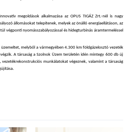
innovatív megoldások alkalmazása az OPUS TIGÁZ Zrt.-nél is nagy
bályozó állomásokat telepítenek, melyek az önálló energiaellátáson, az
en túl végponti nyomásszabályozással és hidegturbinás áramtermeléssel
 üzemeltet, melyből a vármegyében 4.300 km földgázelosztó vezeték
égzik. A társaság a Szolnok Üzem területén idén mintegy 600 db új
, vezetékrekonstrukciós munkálatokat végeznek, valamint a társaság
újítása.