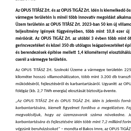
Az OPUS TITÁSZ Zrt. és az OPUS TIGÁZ Zrt. idén is kiemelkedő öss
vármegye területén is minél több innovatív megoldást alkalmaz
Üzem területén az OPUS TITÁSZ Zrt. 2023-ban 50 km új villamos
teljesítmény igények függvényében, több mint 10,8 ezer új
mérőórát. Az OPUS TIGÁZ Zrt. az utóbbi 3 évben több mint ö
gerincvezetéket és közel 350 db utólagos leágazóvezetéket épít
és berendezések építése mellett 1,4 kilométernyi elosztóháló
cserél a vármegye területén.
Az OPUS TITÁSZ Zrt. Szolnoki Üzeme a vármegye területén 225 e
kilométer hosszú villamoshálózaton, több mint 3.200 db transz
működéséről, fejlesztéséről és karbantartásáról. Ugyanitt az OPU
földgáz (kb. 2,7 TWh energia) elosztását biztosítja évente.
„Az OPUS TITÁSZ Zrt és OPUS TIGÁZ Zrt. idén is jelentős forrás
karbantartására, kiemelt figyelmet fordítva a megelőzésre. Fe
megvalósítjuk, hogy az üzemzavarok száma növekedne. Já
karbantartására és fejlesztésére idén több mint 7,2 milliárd fori
végzünk beruházásokat”
– mondta el Bakos Imre, az OPUS TIGÁZ Z