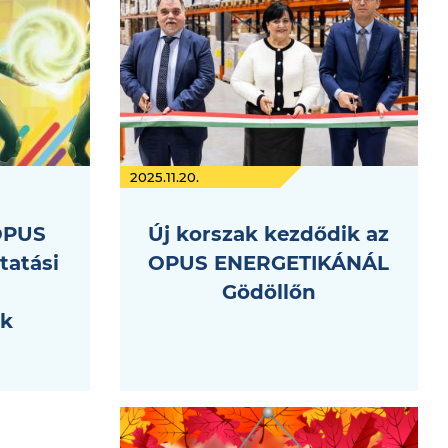
2025.11.20.
OPUS
Új korszak kezdődik az
tatási
OPUS ENERGETIKÁNÁL
Gödöllőn
ek