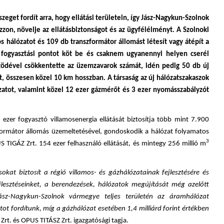
zeget fordít arra, hogy ellátási területein, így Jász-Nagykun-Szolnok
zon, növelje az ellátásbiztonságot és az ügyfélélményt. A Szolnoki
 hálózatot és 109 db transzformátor állomást létesít vagy átépít a
 fogyasztási pontot köt be és csaknem ugyanennyi helyen cserél
tödével csökkentette az üzemzavarok számát, idén pedig 50 db új
, összesen közel 10 km hosszban. A társaság az új hálózatszakaszok
zatot, valamint közel 12 ezer gázmérőt és 3 ezer nyomásszabályzót
zer fogyasztó villamosenergia ellátását biztosítja több mint 7.900
formátor állomás üzemeltetésével, gondoskodik a hálózat folyamatos
3
S TIGÁZ Zrt. 154 ezer felhasználó ellátását, és mintegy 256 millió m
okat biztosít a régió villamos- és gázhálózatainak fejlesztésére és
jlesztéseinket, a berendezések, hálózatok megújítását még azelőtt
sz-Nagykun-Szolnok vármegye teljes területén az áramhálózat
ntot fordítunk, míg a gázhálózat esetében 1,4 milliárd forint értékben
rt. és OPUS TITÁSZ Zrt. igazgatósági tagja.