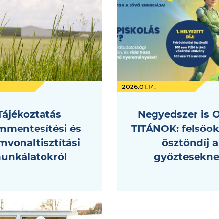
2026.01.14.
Tájékoztatás
Negyedszer is 
mmentesítési és
TITÁNOK: felsőok
vonaltisztítási
ösztöndíj a
unkálatokról
győztesekn