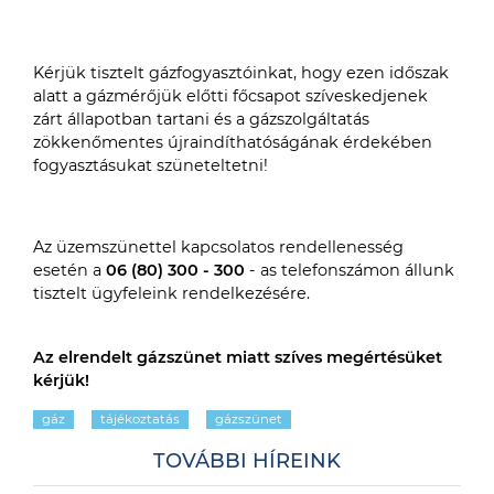
Kérjük tisztelt gázfogyasztóinkat, hogy ezen időszak
alatt a gázmérőjük előtti főcsapot szíveskedjenek
zárt állapotban tartani és a gázszolgáltatás
zökkenőmentes újraindíthatóságának érdekében
fogyasztásukat szüneteltetni!
Az üzemszünettel kapcsolatos rendellenesség
esetén a
06 (80) 300 - 300
- as telefonszámon állunk
tisztelt ügyfeleink rendelkezésére.
Az elrendelt gázszünet miatt szíves megértésüket
kérjük!
gáz
tájékoztatás
gázszünet
TOVÁBBI HÍREINK