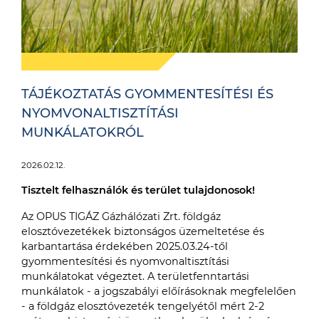
TÁJÉKOZTATÁS GYOMMENTESÍTÉSI ÉS
NYOMVONALTISZTÍTÁSI
MUNKÁLATOKRÓL
2026.02.12.
Tisztelt felhasználók és terület tulajdonosok!
Az OPUS TIGÁZ Gázhálózati Zrt. földgáz
elosztóvezetékek biztonságos üzemeltetése és
karbantartása érdekében 2025.03.24-től
gyommentesítési és nyomvonaltisztítási
munkálatokat végeztet. A területfenntartási
munkálatok - a jogszabályi előírásoknak megfelelően
- a földgáz elosztóvezeték tengelyétől mért 2-2